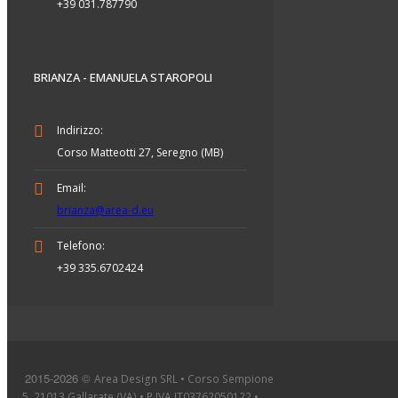
+39 031.787790
BRIANZA - EMANUELA STAROPOLI
Indirizzo:
Corso Matteotti 27, Seregno (MB)
Email:
brianza@area-d.eu
Telefono:
+39 335.6702424
2015-2026 ©
Area Design SRL • Corso Sempione
5, 21013 Gallarate (VA) • P.IVA IT03762050122 •