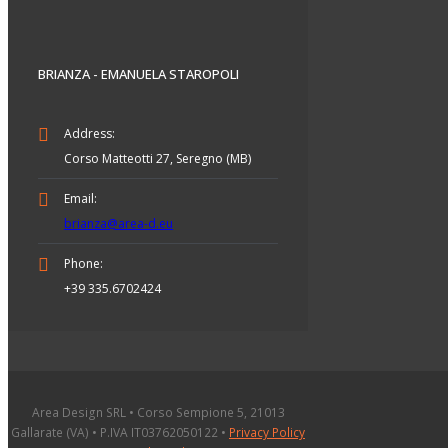
BRIANZA - EMANUELA STAROPOLI
Address:
Corso Matteotti 27, Seregno (MB)
Email:
brianza@area-d.eu
Phone:
+39 335.6702424
Area Design SRL • Corso Sempione 5, 21013
Gallarate (VA) • P.IVA IT03762050122 •
Privacy Policy