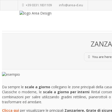
+39 0331.1831109
info@area-d.eu
ZANZA
You are here
Da sempre le
scale a giorno
collegano le zone principali della cas
Classiche o moderne, le
scale a giorno per interni
Rintal consen
combinazioni per salire utilizzando gradini rettilinei, pianerottoli o
trasformare ed arredare.
Clicca qui
per visualizzare le principali
Zanzariere, Grate di sicur