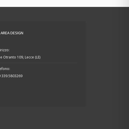
- AREA DESIGN
irizzo:
le Otranto 109, Lecce (LE)
efono:
9 339.5803269