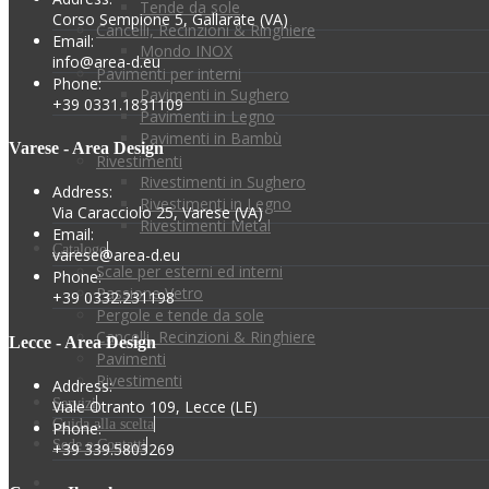
Tende da sole
Corso Sempione 5, Gallarate (VA)
Cancelli, Recinzioni & Ringhiere
Email:
Mondo INOX
info@area-d.eu
Pavimenti per interni
Phone:
Pavimenti in Sughero
+39 0331.1831109
Pavimenti in Legno
Pavimenti in Bambù
Varese - Area Design
Rivestimenti
Rivestimenti in Sughero
Address:
Rivestimenti in Legno
Via Caracciolo 25, Varese (VA)
Rivestimenti Metal
Email:
Catalogo
varese@area-d.eu
Scale per esterni ed interni
Phone:
Passione Vetro
+39 0332.231198
Pergole e tende da sole
Cancelli, Recinzioni & Ringhiere
Lecce - Area Design
Pavimenti
Rivestimenti
Address:
Servizi
Viale Otranto 109, Lecce (LE)
Guida alla scelta
Phone:
Sede e Contatti
+39 339.5803269