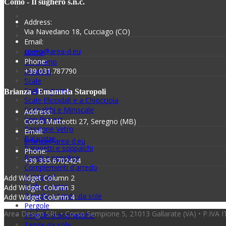
Como - Il sughero s.n.c.
Address:
Via Navedano 18, Cucciago (CO)
Email:
como@area-d.eu
Home
Phone:
Chi Siamo
+39 031.787790
Prodotti
Scale
Scale a giorno
Brianza - Emanuela Staropoli
Scale Elicoidali e a Chiocciola
Soppalchi e Miniscale
Address:
Iron Project
Corso Matteotti 27, Seregno (MB)
Passione Vetro
Email:
Balaustre
brianza@area-d.eu
Parapetti e soppalchi
Phone:
Pareti e pensiline
+39 335.6702424
Complementi d'arredo
Accessori
Add Widget Column 2
Scale in vetro
Add Widget Column 3
Pergole e tende da sole
Add Widget Column 4
Pergole
Area Design SRL • Corso Sempione 5, 21013 Gallarate (VA) • P.IVA
Pergole bioclimatiche
Tende da sole