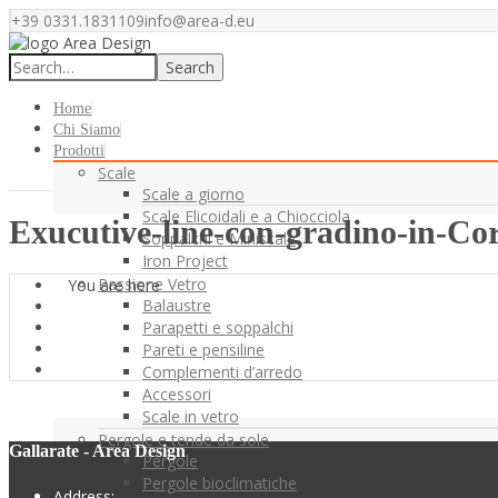
+39 0331.1831109
info@area-d.eu
Search
Home
Chi Siamo
Prodotti
Scale
Scale a giorno
Scale Elicoidali e a Chiocciola
Exucutive-line-con-gradino-in-Co
Soppalchi e Miniscale
Iron Project
Passione Vetro
You are here
Balaustre
Parapetti e soppalchi
Pareti e pensiline
Complementi d’arredo
Accessori
Scale in vetro
Pergole e tende da sole
Gallarate - Area Design
Pergole
Pergole bioclimatiche
Address: