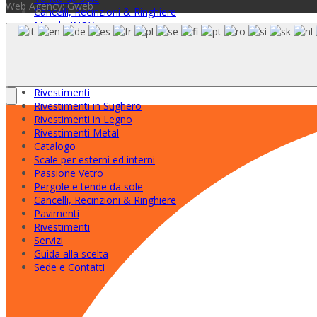
Web Agency: Gweb
Cancelli, Recinzioni & Ringhiere
Mondo INOX
Pavimenti per interni
Pavimenti in Sughero
Pavimenti in Legno
Pavimenti in Bambù
Rivestimenti
Rivestimenti in Sughero
Rivestimenti in Legno
Rivestimenti Metal
Catalogo
Scale per esterni ed interni
Passione Vetro
Pergole e tende da sole
Cancelli, Recinzioni & Ringhiere
Pavimenti
Rivestimenti
Servizi
Guida alla scelta
Sede e Contatti