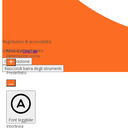
Regolazioni di accessibilità
Moduli di contenuto
Offerto da
OneTap
Dimensione icona
Dichiarazione
Nascondi barra degli strumenti
Predefinito
Font leggibile
Interlinea