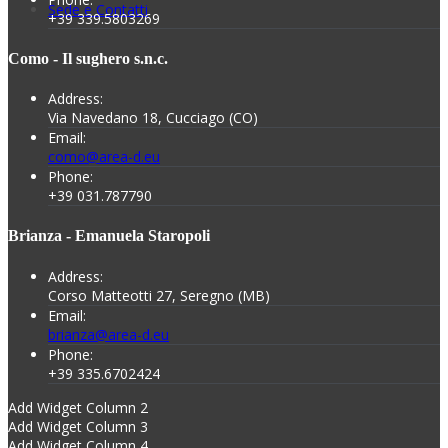
Sede e Contatti
+39 339.5803269
Como - Il sughero s.n.c.
Address:
Via Navedano 18, Cucciago (CO)
Email:
como@area-d.eu
Phone:
+39 031.787790
Brianza - Emanuela Staropoli
Address:
Corso Matteotti 27, Seregno (MB)
Email:
brianza@area-d.eu
Phone:
+39 335.6702424
Add Widget Column 2
Add Widget Column 3
Add Widget Column 4