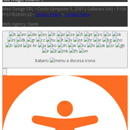
Area Design SRL • Corso Sempione 5, 21013 Gallarate (VA) • P.IVA
IT03762050122 •
Privacy Policy
•
Cookie Policy
Web Agency: Gweb
Italiano