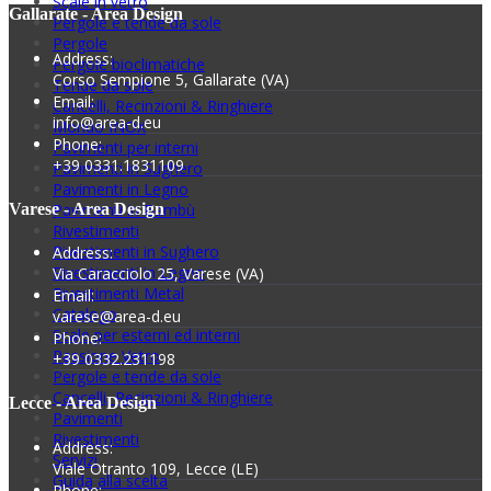
Scale in vetro
Gallarate - Area Design
Pergole e tende da sole
Pergole
Address:
Pergole bioclimatiche
Corso Sempione 5, Gallarate (VA)
Tende da sole
Email:
Cancelli, Recinzioni & Ringhiere
info@area-d.eu
Mondo INOX
Phone:
Pavimenti per interni
+39 0331.1831109
Pavimenti in Sughero
Pavimenti in Legno
Varese - Area Design
Pavimenti in Bambù
Rivestimenti
Rivestimenti in Sughero
Address:
Rivestimenti in Legno
Via Caracciolo 25, Varese (VA)
Rivestimenti Metal
Email:
Catalogo
varese@area-d.eu
Scale per esterni ed interni
Phone:
Passione Vetro
+39 0332.231198
Pergole e tende da sole
Cancelli, Recinzioni & Ringhiere
Lecce - Area Design
Pavimenti
Rivestimenti
Address:
Servizi
Viale Otranto 109, Lecce (LE)
Guida alla scelta
Phone: