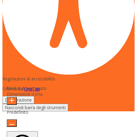
Regolazioni di accessibilità
Moduli di contenuto
Offerto da
OneTap
Dimensione icona
Dichiarazione
Nascondi barra degli strumenti
Predefinito