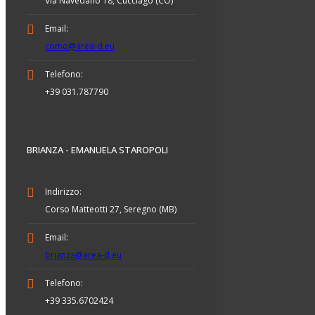
Via Navedano 18, Cucciago (CO)
Email:
como@area-d.eu
Telefono:
+39 031.787790
BRIANZA - EMANUELA STAROPOLI
Indirizzo:
Corso Matteotti 27, Seregno (MB)
Email:
brianza@area-d.eu
Telefono:
+39 335.6702424