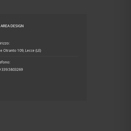
- AREA DESIGN
irizzo:
le Otranto 109, Lecce (LE)
efono:
9 339.5803269