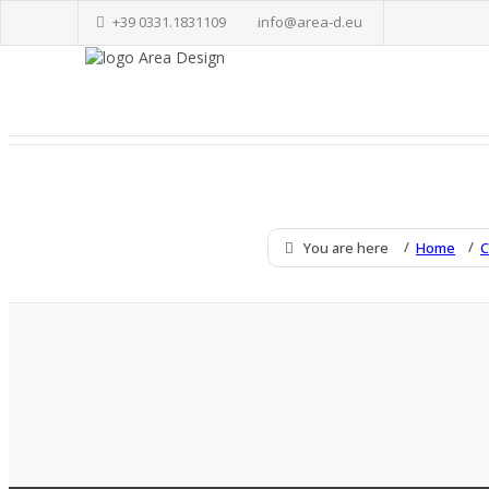
+39 0331.1831109
info@area-d.eu
You are here
Home
C