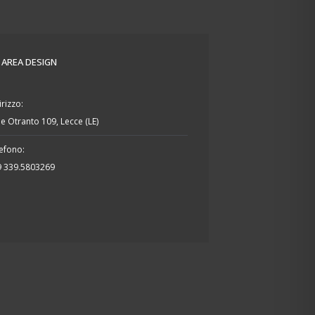
- AREA DESIGN
irizzo:
le Otranto 109, Lecce (LE)
efono:
9 339.5803269