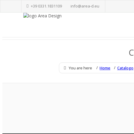
+39 0331.1831109
info@area-d.eu
C
You are here
Home
Catalogo