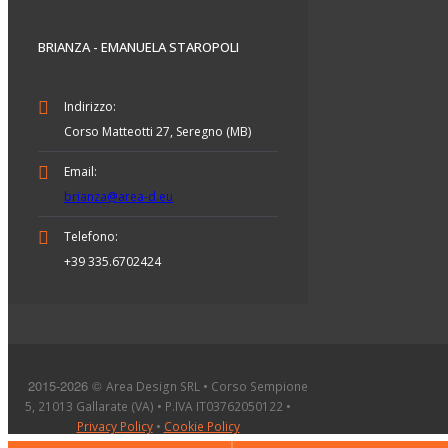
BRIANZA - EMANUELA STAROPOLI
Indirizzo:
Corso Matteotti 27, Seregno (MB)
Email:
brianza@area-d.eu
Telefono:
+39 335.6702424
2015-2026 ©
Area Design SRL • Corso Sempione
5, 21013 Gallarate (VA) • P.IVA IT03762050122 •
Privacy Policy
•
Cookie Policy