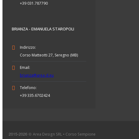
+39 031.787790
BRIANZA - EMANUELA STAROPOLI
Indirizzo:
Corso Matteotti 27, Seregno (MB)
Email:
brianza@area-d.eu
Telefono:
+39 335.6702424
2015-2026 ©
Area Design SRL • Corso Sempione