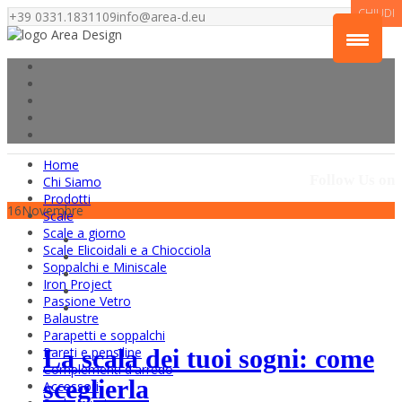
CHIUDI
+39 0331.1831109
info@area-d.eu
Home
Follow Us on
Chi Siamo
Prodotti
16
Novembre
Scale
Scale a giorno
Scale Elicoidali e a Chiocciola
Soppalchi e Miniscale
Iron Project
Passione Vetro
Balaustre
Parapetti e soppalchi
Pareti e pensiline
La scala dei tuoi sogni: come
Complementi d'arredo
sceglierla
Accessori