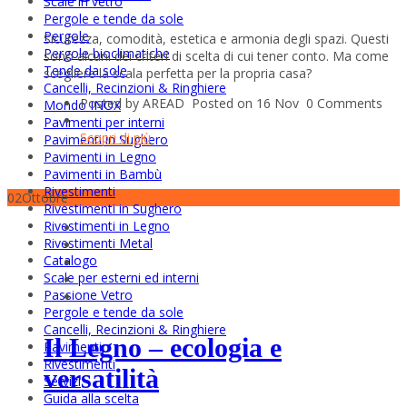
Scale in vetro
Pergole e tende da sole
Pergole
Sicurezza, comodità, estetica e armonia degli spazi. Questi
Pergole bioclimatiche
sono alcuni dei criteri di scelta di cui tener conto. Ma come
Tende da sole
scegliere la scala perfetta per la propria casa?
Cancelli, Recinzioni & Ringhiere
Posted by AREAD
Posted on 16 Nov
0 Comments
Mondo INOX
Pavimenti per interni
Scopri di più
Pavimenti in Sughero
Pavimenti in Legno
Pavimenti in Bambù
Rivestimenti
02
Ottobre
Rivestimenti in Sughero
Rivestimenti in Legno
Rivestimenti Metal
Catalogo
Scale per esterni ed interni
Passione Vetro
Pergole e tende da sole
Cancelli, Recinzioni & Ringhiere
Il Legno – ecologia e
Pavimenti
Rivestimenti
versatilità
Servizi
Guida alla scelta