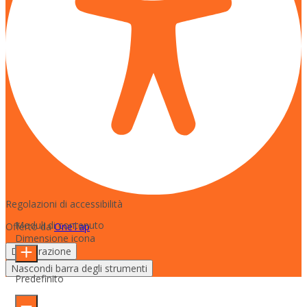
Regolazioni di accessibilità
Moduli di contenuto
Offerto da
OneTap
Dimensione icona
Dichiarazione
Nascondi barra degli strumenti
Predefinito