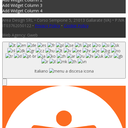
Add Widget Column 3
Add Widget Column 4
Area Design SRL • Corso Sempione 5, 21013 Gallarate (VA) • P.IVA
IT03762050122 •
Privacy Policy
•
Cookie Policy
Web Agency: Gweb
Italiano