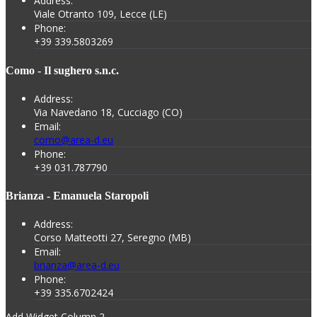
Address:
Viale Otranto 109, Lecce (LE)
Phone:
+39 339.5803269
Como - Il sughero s.n.c.
Address:
Via Navedano 18, Cucciago (CO)
Email:
como@area-d.eu
Phone:
+39 031.787790
Brianza - Emanuela Staropoli
Address:
Corso Matteotti 27, Seregno (MB)
Email:
brianza@area-d.eu
Phone:
+39 335.6702424
Add Widget Column 2